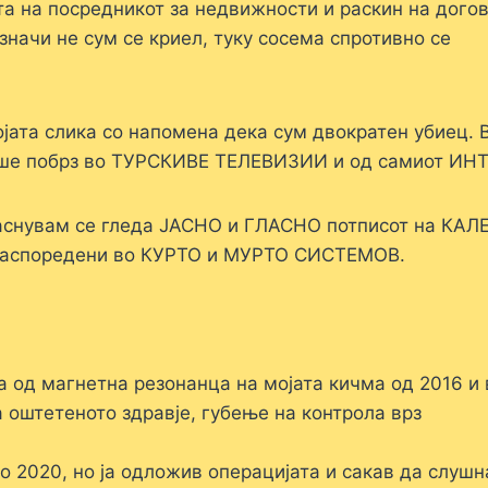
та на посредникот за недвижности и раскин на догов
значи не сум се криел, туку сосема спротивно се
јата слика со напомена дека сум двократен убиец. 
еше побрз во ТУРСКИВЕ ТЕЛЕВИЗИИ и од самиот ИН
јаснувам се гледа ЈАСНО и ГЛАСНО потписот на КАЛ
распоредени во КУРТО и МУРТО СИСТЕМОВ.
а од магнетна резонанца на мојата кичма од 2016 и
а оштетеното здравје, губење на контрола врз
о 2020, но ја одложив операцијата и сакав да слуш