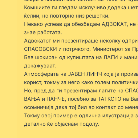
Комшиите ги гледам исклучиво додека шета
ќелии, но повторно низ решетки.
Некако успеав да обезбедам АДВОКАТ, не о
знае работата.
Адвокатот ми презентираше неколку одпри
СПАСОВСКИ и потрчкото, Министерот за Пр
Бев шокиран од купиштата на ЛАГИ и мани
докажуваат.
Атмосферата на ЈАВЕН ЛИНЧ која ја прои
корист, токму за него како голем политич
Но, пред да ги презентирам лагите на СПА
ВАЊА и ПАНЧЕ, посебно за ТАТКОТО на Вања
осомничија дека тој бил во контакт со мен
Токму овој пример е одлична илустрација 
детално ќе објаснам подолу.