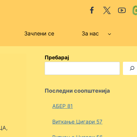
Зачлени се
За нас
Пребарај
Последни соопштенија
АБЕР 81
Виткање Цигари 57
ЦА,