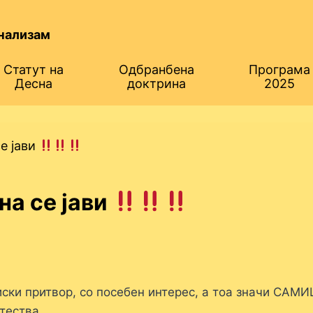
нализам
Статут на
Одбранбена
Програма
Десна
доктрина
2025
се јави
на се јави
иски притвор, со посебен интерес, а тоа значи САМИ
тества.