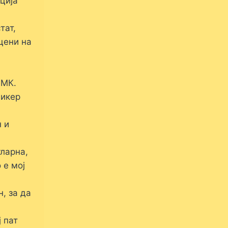
ција
тат,
цени на
 МК.
Рикер
 и
ларна,
 е мој
, за да
 пат