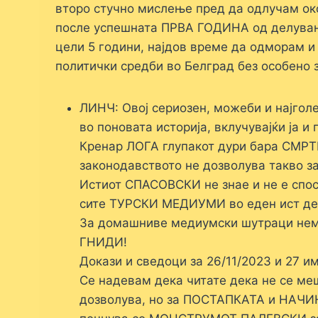
второ стучно мислење пред да одлучам око
после успешната ПРВА ГОДИНА од делување
цели 5 години, најдов време да одморам и 
политички средби во Белград без особено 
ЛИНЧ: Овој сериозен, можеби и најгол
во поновата историја, вклучувајќи ја и 
Кренар ЛОГА глупакот дури бара СМРТ
законодавството не дозволува такво
Истиот СПАСОВСКИ не знае и не е спо
сите ТУРСКИ МЕДИУМИ во еден ист ден
За домашниве медиумски шутраци нема
ГНИДИ!
Докази и сведоци за 26/11/2023 и 27 им
Се надевам дека читате дека не се м
дозволува, но за ПОСТАПКАТА и НАЧИ