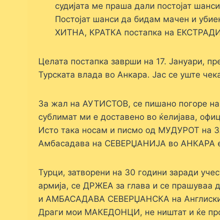
судијата ме праша дали постојат шанс
Постојат шанси да бидам мачен и убие
ХИТНА, КРАТКА постапка на ЕКСТРАДИ
Целата постапка заврши на 17. Јануари, пр
Турската влада во Анкара. Јас се уште ч
За жал на АУТИСТОВ, се пишано погоре на
сублимат ми е доставено во ќелијава, офи
Исто така носам и писмо од МУДУРОТ на З
Амбасадава на СЕВЕРЏАНИЈА во АНКАРА е о
Турци, затворени на 30 години заради уче
армија, се ДРЖЕА за глава и се прашуваа
и АМБАСАДАВА СЕВЕРЏАНСКА на Англиски 
Драги мои МАКЕДОНЦИ, не ништат и ќе прод