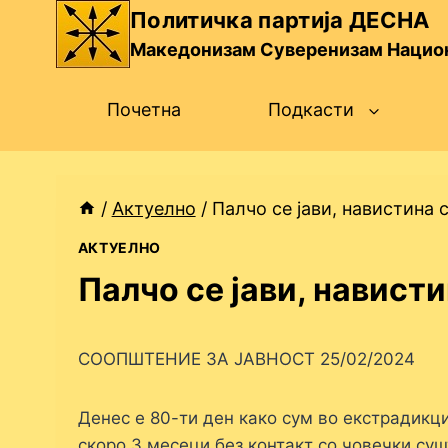
Skip
Политичка партија ДЕСНА
to
Македонизам Суверенизам Нацио
content
Почетна
Подкасти
/
Актуелно
/
Палчо се јави, навистина 
АКТУЕЛНО
Палчо се јави, нависти
СООПШТЕНИЕ ЗА ЈАВНОСТ 25/02/2024
Денес е 80-ти ден како сум во екстрадикц
скоро 3 месеци без контакт со човечки суш