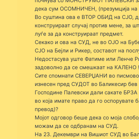
почнува со МОНСТРУМОТ ПАЛЕВСКИ за г
дека сум ОСОМНИЧЕН, (презумција на н
Во суштина ова е ВТОР ОБИД на СЈО, да
конструираат случај против мене, за ш
луѓе за да конструираат предмет.
Секако и ова на СУД, не во ОЈО на Буб
СЈО на Бејли и Рикер, составот на п
Недостасува уште Фатиме или Ленче Ри
задоволно да се смешкаат на КАЛЕНО !
Сите спомнати СЕВЕРЏАНИ во писмово т
изнесен пред СУДОТ во Баликесир бев 
Господине Палевски дали сакате БРЗА
во која имате право да го оспорувате
превод)?
Мојот одговор беше дека со моја слоб
можам да се одбранам на СУД.
На 23. Декември на Вишиот СУД во Бал