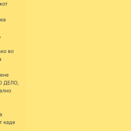
кот
веа
,
ако во
а
мене
О ДЕЛО,
мално
а
т каде