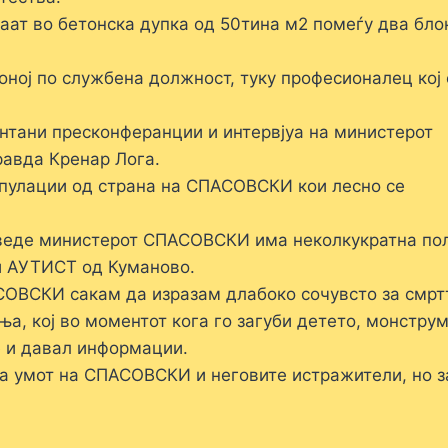
ат во бетонска дупка од 50тина м2 помеѓу два бло
ној по службена должност, туку професионалец кој с
нтани пресконферанции и интервјуа на министерот
авда Кренар Лога.
пулации од страна на СПАСОВСКИ кои лесно се
зведе министерот СПАСОВСКИ има неколкукратна по
ки АУТИСТ од Куманово.
СОВСКИ сакам да изразам длабоко сочувсто за смрт
, кој во моментот кога го загуби детето, монструм
е и давал информации.
за умот на СПАСОВСКИ и неговите истражители, но з