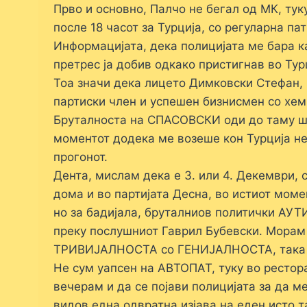
Прво и основно, Палчо не бегал од МК, туку
после 18 часот за Турција, со регуларна па
Информацијата, дека полицијата ме бара ка
претрес ја добив одкако пристигнав во Тур
Тоа значи дека лицето Димковски Стефан, 
партиски член и успешен бизнисмен со хем
Бруталноста на СПАСОВСКИ оди до таму шт
моментот додека ме возеше кон Турција не
прогонот.
Дента, мислам дека е 3. или 4. Декември, 
дома и во партијата Десна, во истиот мо
но за бадијала, бруталниов политички АУТ
преку послушниот Гаврил Бубевски. Морам
ТРИВИЈАЛНОСТА со ГЕНИЈАЛНОСТА, така 
Не сум уапсен на АВТОПАТ, туку во ресторан
вечерам и да се појави полицијата за да м
видов една одвратна изјава на еден исто 