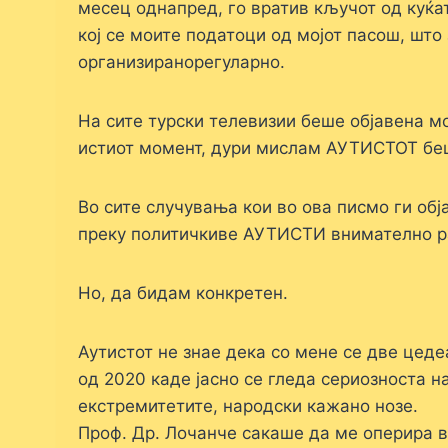
месец однапред, го вратив кључот од куќа
кој се моите податоци од мојот пасош, што 
организиранорегуларно.
На сите турски телевизии беше објавена мо
истиот момент, дури мислам АУТИСТОТ б
Во сите случувања кои во ова писмо ги об
преку политичкиве АУТИСТИ внимателно 
Но, да бидам конкретен.
Аутистот не знае дека со мене се две цеде
од 2020 каде јасно се гледа сериозноста н
екстремитетите, народски кажано нозе.
Проф. Др. Лочанче сакаше да ме оперира в