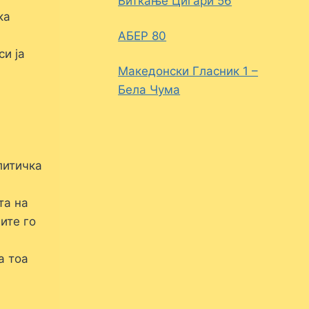
Виткање Цигари 56
ка
АБЕР 80
и ја
Македонски Гласник 1 –
Бела Чума
литичка
та на
ите го
а тоа