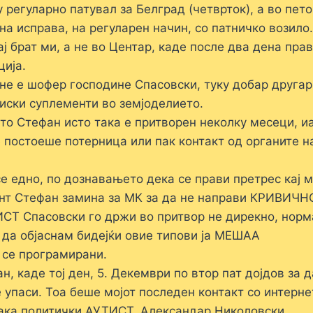
 регуларно патувал за Белград (четврток), а во пето
тна исправа, на регуларен начин, со патничко возило.
ј брат ми, а не во Центар, каде после два дена пра
ција.
не е шофер господине Спасовски, туку добар другар
иски суплементи во земјоделието.
о Стефан исто така е притворен неколку месеци, и
 постоеше потерница или пак контакт од органите н
се едно, по дознавањето дека се прави претрес кај 
мент Стефан замина за МК за да не направи КРИВИЧН
ИСТ Спасовски го држи во притвор не дирекно, нор
 да објаснам бидејќи овие типови ја МЕШАА
се програмирани.
, каде тој ден, 5. Декември по втор пат дојдов за д
е упаси. Тоа беше мојот последен контакт со интерне
така политички АУТИСТ, Александар Николовски.