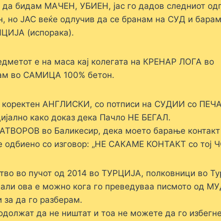
и да бидам МАЧЕН, УБИЕН, јас го дадов следниот од
н, но ЈАС веќе одлучив да се бранам на СУД и бара
ЦИЈА (испорака).
едметот е на маса кај колегата на КРЕНАР ЛОГА во
екам во САМИЦА 100% бетон.
 коректен АНГЛИСКИ, со потписи на СУДИИ со ПЕЧА
цијално како доказ дека Пачло НЕ БЕГАЛ.
АТВОРОВ во Баликесир, дека моето барање контакт
дбиено со изговор: „НЕ САКАМЕ КОНТАКТ со тој ЧО
ство во пучот од 2014 во ТУРЦИЈА, полковници во Ту
 дали ова е можно кога го преведуваа писмото од М
за да го разберам.
олжат да не ништат и тоа не можете да го избегне