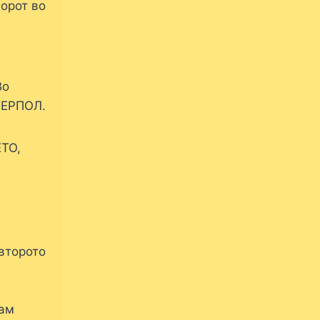
орот во
Во
ТЕРПОЛ.
ЕТО,
 второто
нам