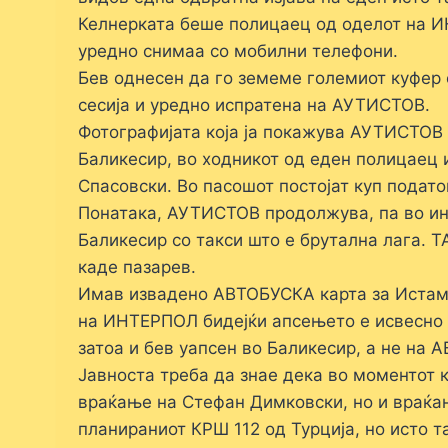
Келнерката беше полицаец од оделот на 
уредно снимаа со мобилни телефони.
Бев однесен да го земеме големиот куфер 
сесија и уредно испратена на АУТИСТОВ.
Фотографијата која ја покажува АУТИСТОВ 
Баликесир, во ходникот од еден полицаец
Спасовски. Во пасошот постојат куп подато
Понатака, АУТИСТОВ продолжува, па во инт
Баликесир со такси што е брутална лага. 
каде пазарев.
Имав извадено АВТОБУСКА карта за Истамбу
на ИНТЕРПОЛ бидејќи апсењето е исвесно и
затоа и бев уапсен во Баликесир, а не на 
Јавноста треба да знае дека во моментот к
враќање на Стефан Димковски, но и враќањ
планираниот КРШ 112 од Турција, но исто т