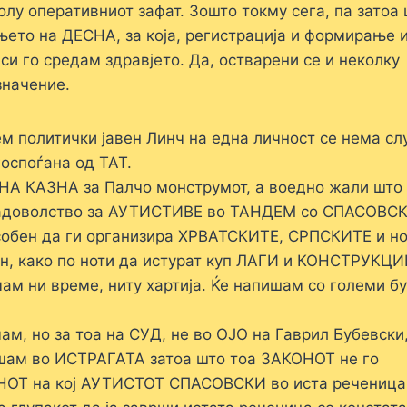
лу оперативниот зафат. Зошто токму сега, па затоа
то на ДЕСНА, за која, регистрација и формирање 
си го средам здравјето. Да, остварени се и неколку
значение.
ем политички јавен Линч на една личност се нема сл
госпоѓана од ТАТ.
НА КАЗНА за Палчо монструмот, а воедно жали што
 задоволство за АУТИСТИВЕ во ТАНДЕМ со СПАСОВСК
собен да ги организира ХРВАТСКИТЕ, СРПСКИТЕ и н
, како по ноти да истурат куп ЛАГИ и КОНСТРУКЦИ
м ни време, ниту хартија. Ќе напишам со големи б
ам, но за тоа на СУД, не во ОЈО на Гаврил Бубевски,
ешам во ИСТРАГАТА затоа што тоа ЗАКОНОТ не го
НОТ на кој АУТИСТОТ СПАСОВСКИ во иста реченица