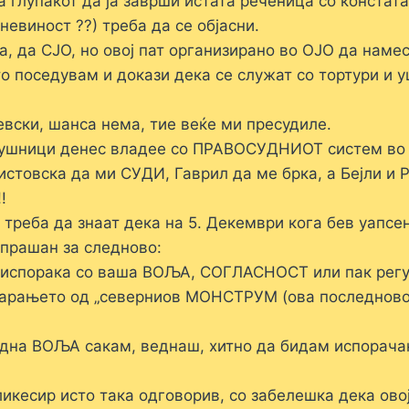
лупакот да ја заврши истата реченица со констата
евиност ??) треба да се објасни.
, да СЈО, но овој пат организирано во ОЈО да намес
то поседувам и докази дека се служат со тортури и у
евски, шанса нема, тие веќе ми пресудиле.
ослушници денес владее со ПРАВОСУДНИОТ систем во
стовска да ми СУДИ, Гаврил да ме брка, а Бејли и 
!
реба да знаат дека на 5. Декември кога бев уапсен
прашан за следново:
 испорака со ваша ВОЉА, СОГЛАСНОСТ или пак регу
 барањето од „северниов МОНСТРУМ (ова последново
одна ВОЉА сакам, веднаш, хитно да бидам испорачан
икесир исто така одговорив, со забелешка дека овој