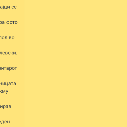
ајци се
ра фото
пол во
левски.
ентарот
рницата
окму
зирав
еден