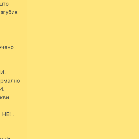
 што
изгубив
учено
И.
ормално
И.
укви
 НЕ! .