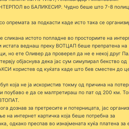
ИНТЕРПОЛ во БАЛИКЕСИР. Чудно беше што 7-8 полиц
со опремата за подкасти каде исто така се организи
е сликана истото попладне во просториите на интер
 и истата веднаш преку ВОТЦАП беше препратена на
ци, но ете Оливер да проверел да не е некој друг Па
ервју објаснува дека јас сум симулирал бекство од
ТАКСИ користев од куќата каде што бев сместен до ц
л која не ја искористив токму од причина на поте
 поубаво е да се малтретираш по пат од 200 км. Т
АВТОПАТ.
ога дознав за претресите и потерницата, јас органи
е на интернет картичка која беше потребна за
ака, одкако преспав во изнајмената куќа платена за 