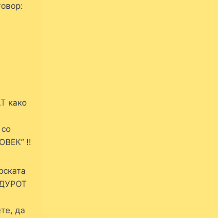
говор:
м
Т како
 со
ВЕК“ !!
рската
УДУРОТ
те, да