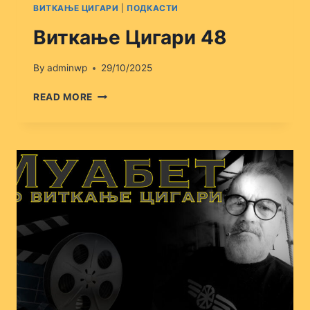
ВИТКАЊЕ ЦИГАРИ
|
ПОДКАСТИ
Виткање Цигари 48
By
adminwp
29/10/2025
ВИТКАЊЕ
READ MORE
ЦИГАРИ
48