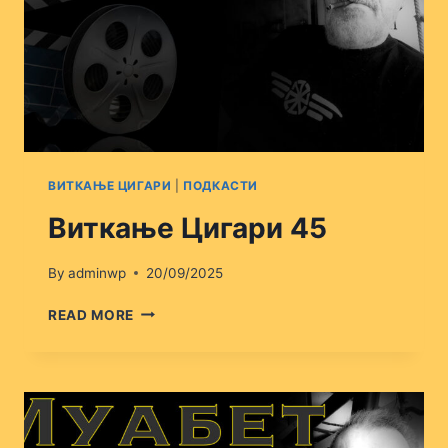
ВИТКАЊЕ ЦИГАРИ
|
ПОДКАСТИ
Виткање Цигари 45
By
adminwp
20/09/2025
ВИТКАЊЕ
READ MORE
ЦИГАРИ
45