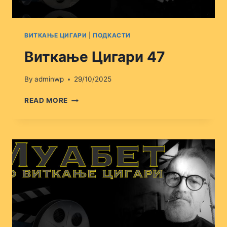
ВИТКАЊЕ ЦИГАРИ
|
ПОДКАСТИ
Виткање Цигари 47
By
adminwp
29/10/2025
ВИТКАЊЕ
READ MORE
ЦИГАРИ
47