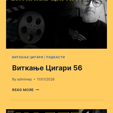
ВИТКАЊЕ ЦИГАРИ
|
ПОДКАСТИ
Виткање Цигари 56
By
adminwp
11/01/2026
ВИТКАЊЕ
READ MORE
ЦИГАРИ
56