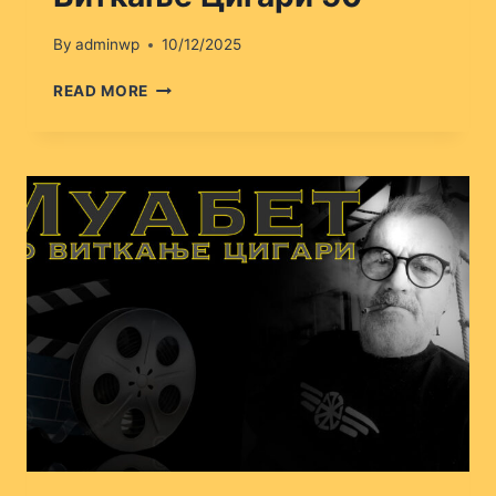
By
adminwp
10/12/2025
ВИТКАЊЕ
READ MORE
ЦИГАРИ
50