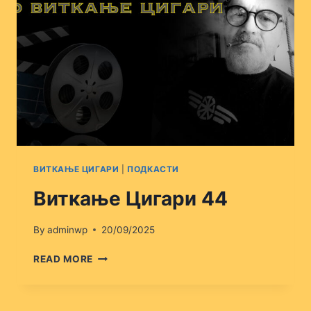
ВИТКАЊЕ ЦИГАРИ
|
ПОДКАСТИ
Виткање Цигари 44
By
adminwp
20/09/2025
ВИТКАЊЕ
READ MORE
ЦИГАРИ
44