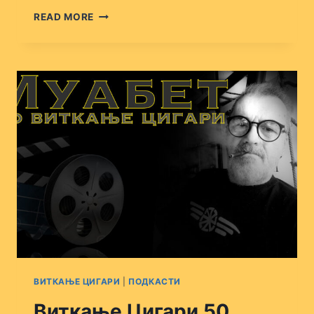
ВИТКАЊЕ
READ MORE
ЦИГАРИ
51
ВИТКАЊЕ ЦИГАРИ
|
ПОДКАСТИ
Виткање Цигари 50