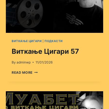
ВИТКАЊЕ ЦИГАРИ
|
ПОДКАСТИ
Виткање Цигари 57
By
adminwp
11/01/2026
ВИТКАЊЕ
READ MORE
ЦИГАРИ
57