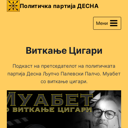
Skip
Политичка партија ДЕСНА
to
content
Мени
Виткање Цигари
Подкаст на претседателот на политичката
партија Десна Љупчо Палевски Палчо. Муабет
со виткање цигари.