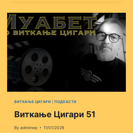
53
ВИТКАЊЕ ЦИГАРИ
|
ПОДКАСТИ
Виткање Цигари 51
By
adminwp
11/01/2026