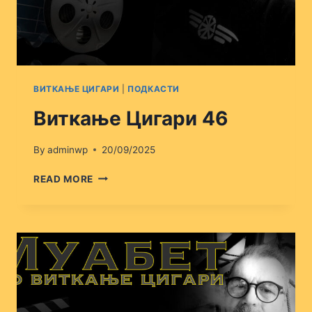
ВИТКАЊЕ ЦИГАРИ
|
ПОДКАСТИ
Виткање Цигари 46
By
adminwp
20/09/2025
ВИТКАЊЕ
READ MORE
ЦИГАРИ
46