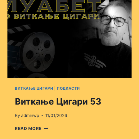
ВИТКАЊЕ ЦИГАРИ
|
ПОДКАСТИ
Виткање Цигари 53
By
adminwp
11/01/2026
ВИТКАЊЕ
READ MORE
ЦИГАРИ