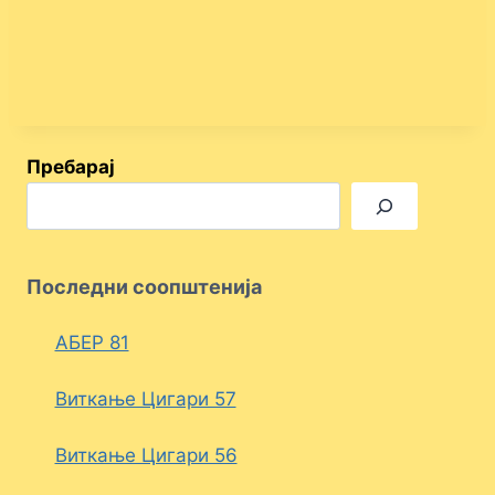
Пребарај
Последни соопштенија
АБЕР 81
Виткање Цигари 57
Виткање Цигари 56