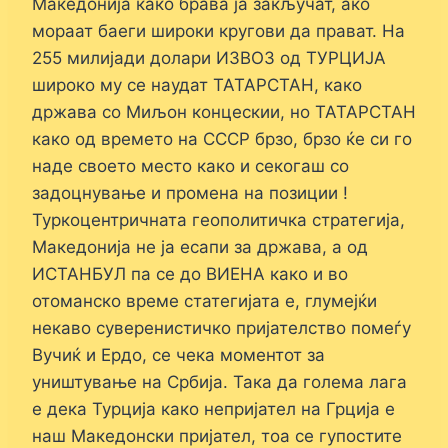
Македонија како брава ја закључат, ако
мораат баеги широки кругови да прават. На
255 милијади долари ИЗВОЗ од ТУРЦИЈА
широко му се наудат ТАТАРСТАН, како
држава со Миљон концескии, но ТАТАРСТАН
како од времето на СССР брзо, брзо ќе си го
наде своето место како и секогаш со
задоцнување и промена на позиции !
Туркоцентричната геополитичка стратегија,
Македонија не ја есапи за држава, а од
ИСТАНБУЛ па се до ВИЕНА како и во
отоманско време статегијата е, глумејќи
некаво суверенистичко пријателство помеѓу
Вучиќ и Ердо, се чека моментот за
уништување на Србија. Така да голема лага
е дека Турција како непријател на Грција е
наш Македонски пријател, тоа се гупостите