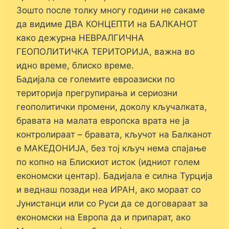
Зошто после толку многу години не сакаме
да видиме ДВА КОНЦЕПТИ на БАЛКАНОТ
како дежурна НЕВРАЛГИЧНА
ГЕОПОЛИТИЧКА ТЕРИТОРИЈА, важна во
идно време, блиско време.
Бадијала се големите евроазиски по
територија прегрупирања и сериозни
геополитички промени, доколу кључалката,
бравата на малата европска врата не ја
контролираат – бравата, кључот на Балканот
е МАКЕДОНИЈА, без тој кључ нема спајање
по копно на Блискиот исток (идниот голем
економски центар). Бадијала е силна Турција
и веднаш позади неа ИРАН, ако мораат со
Јунистанци или со Руси да се договараат за
економски на Европа да и припарат, ако