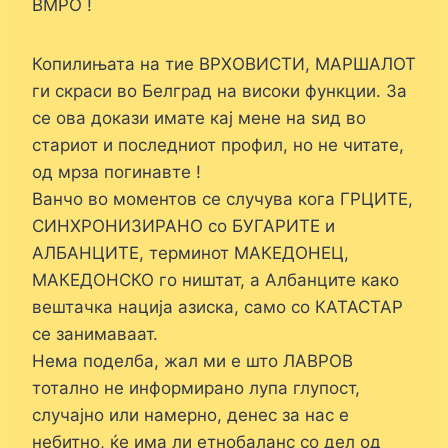
ВМРО !
Копилињата на тие ВРХОВИСТИ, МАРШАЛОТ
ги скраси во Белград на високи функции. За
се ова докази имате кај мене на ѕид во
стариот и последниот профил, но не читате,
од мрза погинавте !
Ванчо во моментов се случува кога ГРЦИТЕ,
СИНХРОНИЗИРАНО со БУГАРИТЕ и
АЛБАНЦИТЕ, терминот МАКЕДОНЕЦ,
МАКЕДОНСКО го ништат, а Албанците како
вештачка нација азиска, само со КАТАСТАР
се занимаваат.
Нема поделба, жал ми е што ЛАВРОВ
тотално не информирано лупа глупост,
случајно или намерно, денес за нас е
небитно, ќе има ли етнобаланс со дел од