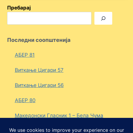
Пребарај
Последни соопштенија
АБЕР 81
Виткање Цигари 57
Виткање Цигари 56
АБЕР 80
Македонски Гласник 1 – Бела Чума