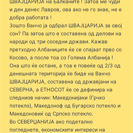
ШВАЈЦАРИЈА на Балканите ! Затоа ме чуди
и ден денес Лавров, ова ако не го знае, не е
добра работата !
Зошто Ванчо ја одбрал ШВАЈЦАРИЈА за овој
сон? Па затоа што е составена од делови на
народи од три соседни држави. Кажав
претходно Албаниците ќе се спајаат прво со
Косово, а после тоа со Голема Албанија !
Она што ќе остане, а тоа е повеќе од 2/3 од
денешната територија ќе биде на Ванчо
ШВАЈЦАРИЈА, составена од државјани на
СЕВЕРНА, а ЕТНОСОТ ќе се дефинира на
следниов начин: Македонијаки (Грчко
потекло), Македоноф од Бугарско потекло и
Македоновиќ од Српско потекло.
Во СЕВЕРЏАНИЈА ако подетално
погледнете, економските интереси на