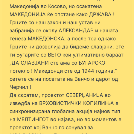
Македонија во Косово, но осакатена
МАКЕДОНИЈА ќе опстане како ДРЖАВА !
Грците со наш закон и наш устав ни
забранија се околу АЛЕКСАНДАР и нашата
генеза МАКЕДОНСКА, а после тоа одкако
Грците ни дозволија да бидеме славјани, ете
ги Бугарите со ВЕТО кои ултимативно бараат
„ДА СЛАВЈАНИ сте ама со БУГАРСКО
потекло ! Македонци сте од 1944 година,“
сетете се на посетата на Ванчо и дарот од
Черчил !
Да скратам, проектот СЕВЕРЏАНИЈА во
изведба на ВРХОВИСТИЧКИ КОПИЛИЊА е
синхронизирана глобална акција најнов тип
на МЕЛТИНГОТ во најава, но во моментов е
проектот кој Ванчо го сонувал за