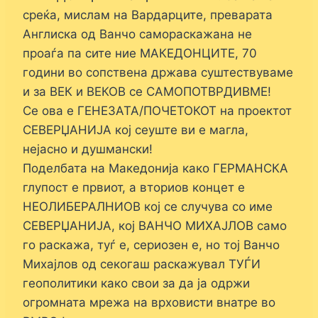
среќа, мислам на Вардарците, преварата
Англиска од Ванчо самораскажана не
проаѓа па сите ние МАКЕДОНЦИТЕ, 70
години во сопствена држава суштествуваме
и за ВЕК и ВЕКОВ се САМОПОТВРДИВМЕ!
Се ова е ГЕНЕЗАТА/ПОЧЕТОКОТ на проектот
СЕВЕРЏАНИЈА кој сеуште ви е магла,
нејасно и душмански!
Поделбата на Македонија како ГЕРМАНСКА
глупост е првиот, а вториов концет е
НЕОЛИБЕРАЛНИОВ кој се случува со име
СЕВЕРЏАНИЈА, кој ВАНЧО МИХАЈЛОВ само
го раскажа, туѓ е, сериозен е, но тој Ванчо
Михајлов од секогаш раскажувал ТУЃИ
геополитики како свои за да ја одржи
огромната мрежа на врховисти внатре во