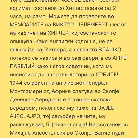
кој имал состанок со Хитлер повеќе од 2
часа, на само. Можете да проверите во
МЕМОАРИТЕ на ВИКТОР ШЕЛЕМБЕРТ шефот
на кабинет на ХИТЛЕР, кој состанокот го
опишува. Како Англиски кодош е, не се
секирајте кај Хитлера, а неговото ВЛАШКО
потекло се наѕира и во разговорите со АНТЕ
ПАВЕЛИЌ како негов советник, кога му
инсистира да направи логори за СРБИТЕ!
1944 со авион на англискиот генерал
Монтгомери од Африка слетува во Скопје.
Денешен Аеродром е тогашен скопски
аеродром, некој нека му каже на ЗАЈЕБ
АЈРО, АЈРО, тој сељобер не чита, му
раскажуваат, БЦ технологија! На состанок со
Михајло Апсостолски во Скопје, Ванчо нуди