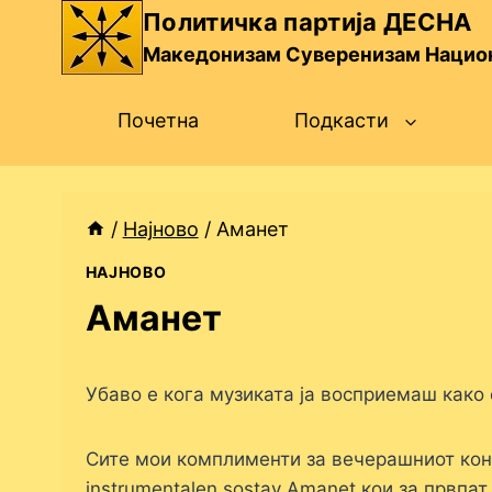
Skip
Политичка партија ДЕСНА
to
Македонизам Суверенизам Нацио
content
Почетна
Подкасти
/
Најново
/
Аманет
НАЈНОВО
Аманет
Убаво е кога музиката ја восприемаш како 
Сите мои комплименти за вечерашниот кон
instrumentalen sostav Amanet кои за првпа