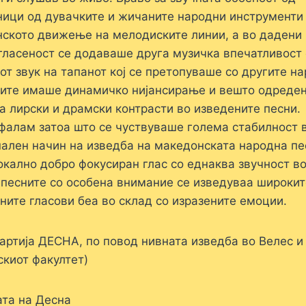
ници од дувачките и жичаните народни инструменти
нското движење на мелодиските линии, а во дадени
гласеност се додаваше друга музичка впечатливост 
т звук на тапанот кој се претопуваше со другите н
бите имаше динамичко нијансирање и вешто одреде
 лирски и драмски контрасти во изведените песни.
офалам затоа што се чуствуваше голема стабилност 
ален начин на изведба на македонската народна пе
окално добро фокусиран глас со еднаква звучност в
а песните со особена внимание се изведуваа широкит
ните гласови беа во склад со изразените емоции.
артија ДЕСНА, по повод нивната изведба во Велес и
киот факултет)
ата на Десна