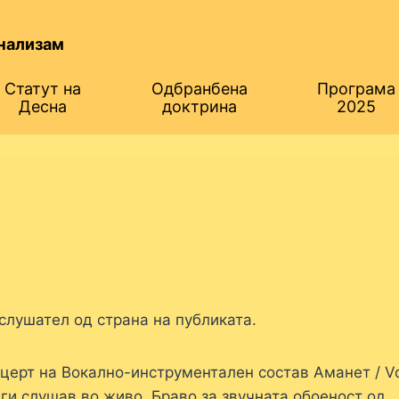
нализам
Статут на
Одбранбена
Програма
Десна
доктрина
2025
слушател од страна на публиката.
церт на Вокално-инструментален состав Аманет / Vo
т ги слушав во живо. Браво за звучната обоеност од