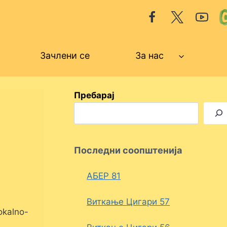
Зачлени се
За нас
Пребарај
Последни соопштенија
АБЕР 81
Виткање Цигари 57
kalno-