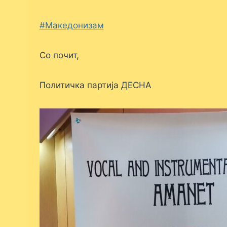
#Македонизам
Со почит,
Политичка партија ДЕСНА