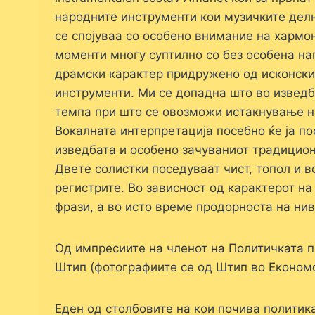
народните инструменти кои музичките дел
се спојуваа со особено внимание на хармо
моменти многу суптилно со без особена
на
драмски карактер придружено од исконскио
инструменти. Ми се допадна што во извед
темпа при што се овозможи истакнување на
Вокалната интерпретација посебно ќе ја п
изведбата и особено зачуваниот традицион
Двете солистки поседуваат чист, топол и в
регистрите. Во зависност од карактерот н
фрази, а во исто време продорноста на нив
Од импресиите на членот на Политичката п
Штип (фотографиите се од Штип во Економс
Еден од столбовите на кои почива политик