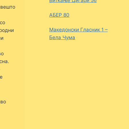
Виткање Цигари 56
 вешто
АБЕР 80
со
Македонски Гласник 1 –
ародни
Бела Чума
ни
во
сна.
о
е
 во