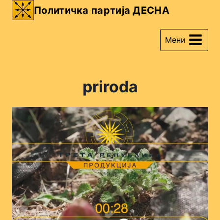
Skip
Политичка партија ДЕСНА
to
content
Мени
priroda