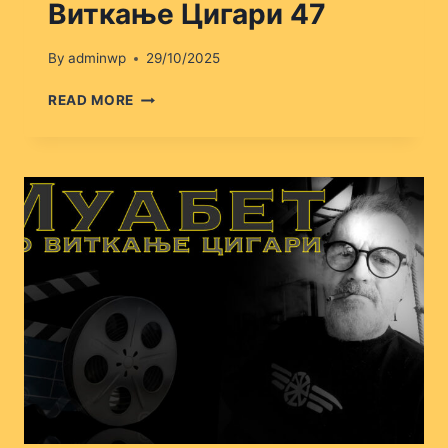
Виткање Цигари 47
By
adminwp
29/10/2025
ВИТКАЊЕ
READ MORE
ЦИГАРИ
47