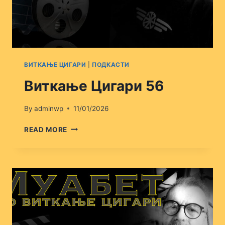
ВИТКАЊЕ ЦИГАРИ
|
ПОДКАСТИ
Виткање Цигари 56
By
adminwp
11/01/2026
ВИТКАЊЕ
READ MORE
ЦИГАРИ
56