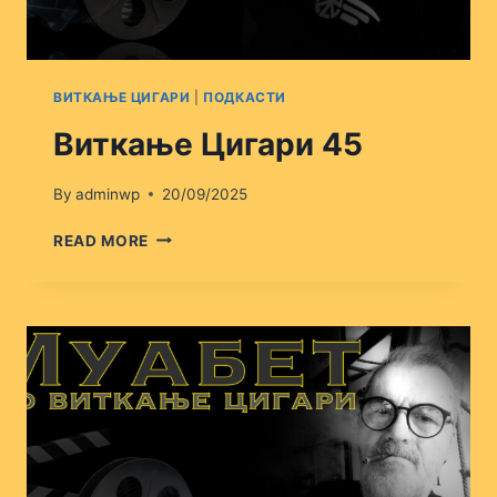
ВИТКАЊЕ ЦИГАРИ
|
ПОДКАСТИ
Виткање Цигари 45
By
adminwp
20/09/2025
ВИТКАЊЕ
READ MORE
ЦИГАРИ
45