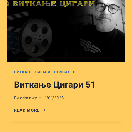
ВИТКАЊЕ ЦИГАРИ
|
ПОДКАСТИ
Виткање Цигари 51
By
adminwp
11/01/2026
ВИТКАЊЕ
READ MORE
ЦИГАРИ
51