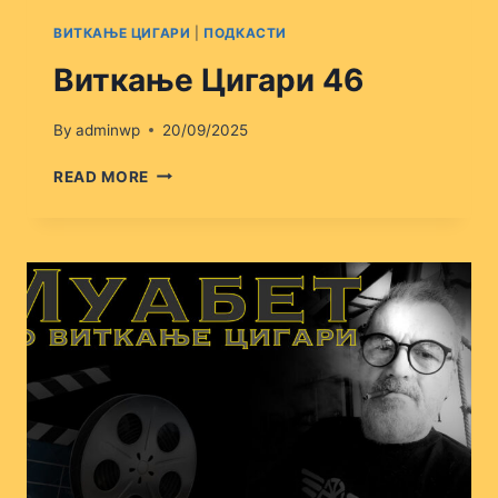
ВИТКАЊЕ ЦИГАРИ
|
ПОДКАСТИ
Виткање Цигари 46
By
adminwp
20/09/2025
ВИТКАЊЕ
READ MORE
ЦИГАРИ
46