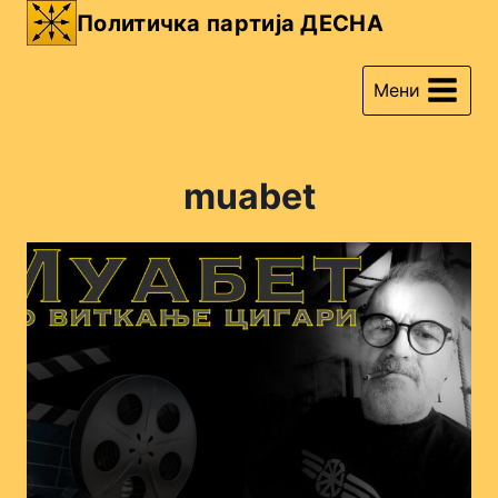
Skip
Политичка партија ДЕСНА
to
content
Мени
muabet