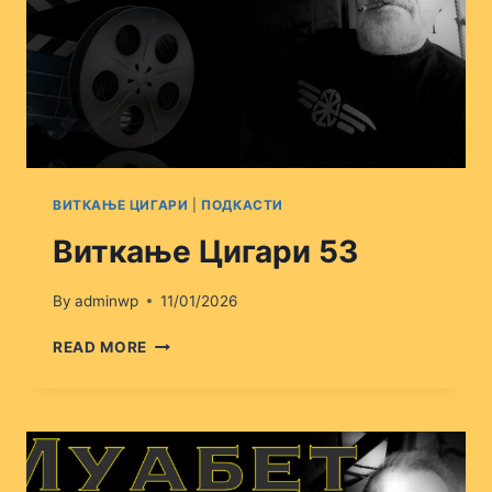
ВИТКАЊЕ ЦИГАРИ
|
ПОДКАСТИ
Виткање Цигари 53
By
adminwp
11/01/2026
ВИТКАЊЕ
READ MORE
ЦИГАРИ
53