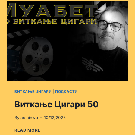
ВИТКАЊЕ ЦИГАРИ
|
ПОДКАСТИ
Виткање Цигари 50
By
adminwp
10/12/2025
ВИТКАЊЕ
READ MORE