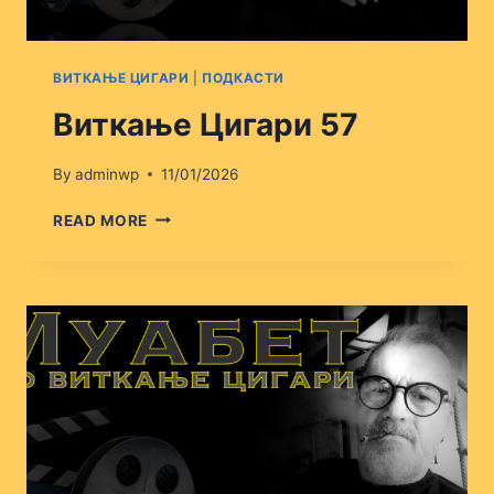
ВИТКАЊЕ ЦИГАРИ
|
ПОДКАСТИ
Виткање Цигари 57
By
adminwp
11/01/2026
ВИТКАЊЕ
READ MORE
ЦИГАРИ
57