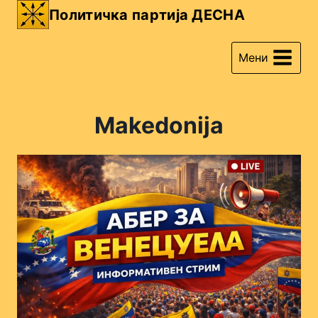
Skip
Политичка партија ДЕСНА
to
content
Мени
Makedonija