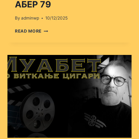
АБЕР 79
By
adminwp
10/12/2025
АБЕР
READ MORE
79