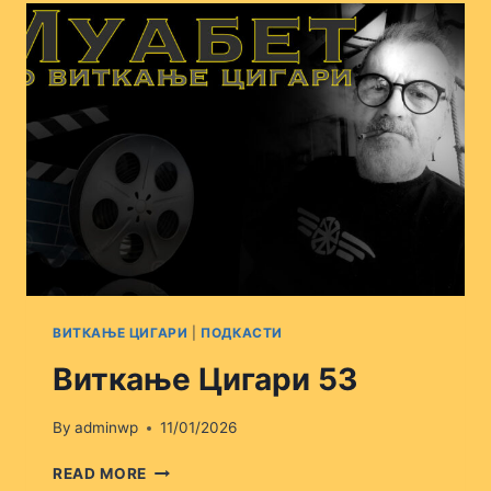
ВИТКАЊЕ ЦИГАРИ
|
ПОДКАСТИ
Виткање Цигари 53
By
adminwp
11/01/2026
ВИТКАЊЕ
READ MORE