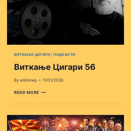
ВИТКАЊЕ ЦИГАРИ
|
ПОДКАСТИ
Виткање Цигари 56
By
adminwp
11/01/2026
ВИТКАЊЕ
READ MORE
ЦИГАРИ
56