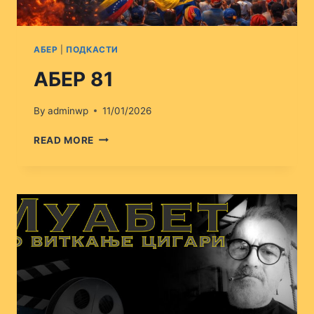
АБЕР
|
ПОДКАСТИ
АБЕР 81
By
adminwp
11/01/2026
АБЕР
READ MORE
81