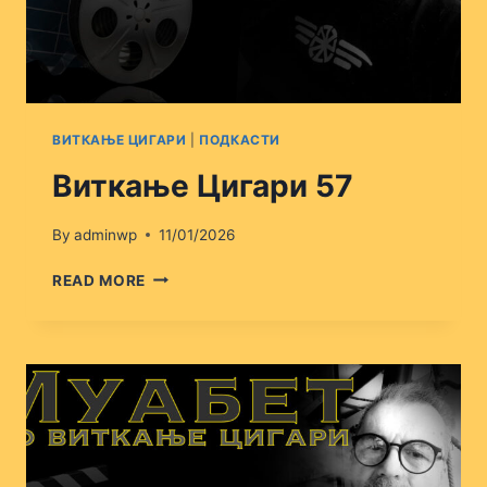
ВИТКАЊЕ ЦИГАРИ
|
ПОДКАСТИ
Виткање Цигари 57
By
adminwp
11/01/2026
ВИТКАЊЕ
READ MORE
ЦИГАРИ
57