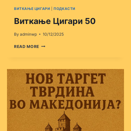
ВИТКАЊЕ ЦИГАРИ
|
ПОДКАСТИ
Виткање Цигари 50
By
adminwp
10/12/2025
ВИТКАЊЕ
READ MORE
ЦИГАРИ
50