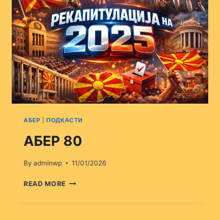
АБЕР
|
ПОДКАСТИ
АБЕР 80
By
adminwp
11/01/2026
АБЕР
READ MORE
80