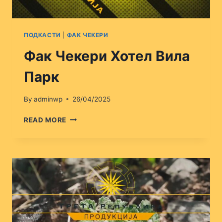
ПОДКАСТИ
|
ФАК ЧЕКЕРИ
Фак Чекери Хотел Вила
Парк
By
adminwp
26/04/2025
ФАК
READ MORE
ЧЕКЕРИ
ХОТЕЛ
ВИЛА
ПАРК