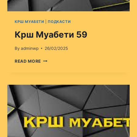
КРШ МУАБЕТИ
|
ПОДКАСТИ
Крш Муабети 59
By
adminwp
26/02/2025
КРШ
READ MORE
МУАБЕТИ
59