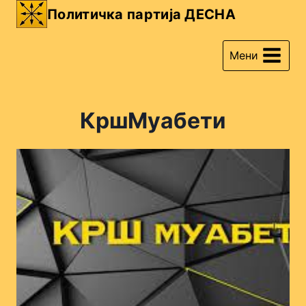
Skip
Политичка партија ДЕСНА
to
content
Мени
КршМуабети