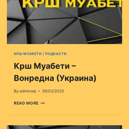
КРШ МУАБЕТИ
|
ПОДКАСТИ
Крш Муабети –
Вонредна (Украина)
By
adminwp
26/02/2025
КРШ
READ MORE
МУАБЕТИ
–
ВОНРЕДНА
(УКРАИНА)