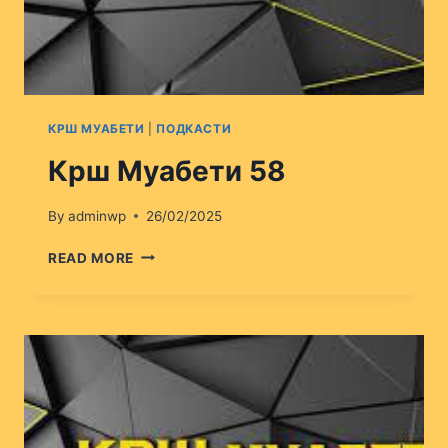
КРШ МУАБЕТИ
|
ПОДКАСТИ
Крш Муабети 58
By
adminwp
26/02/2025
КРШ
READ MORE
МУАБЕТИ
58