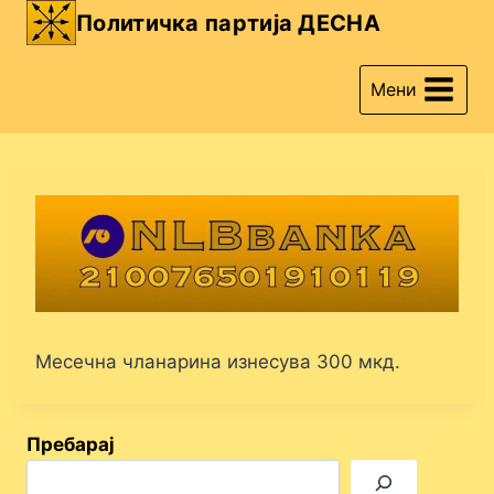
Skip
Политичка партија ДЕСНА
to
content
Мени
Месечна чланарина изнесува 300 мкд.
Пребарај