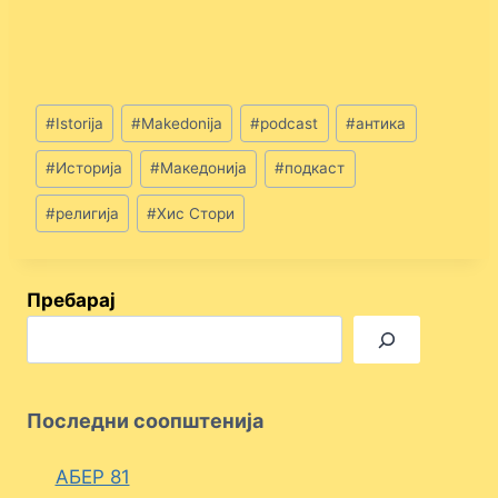
Post
#
Istorija
#
Makedonija
#
podcast
#
антика
Tags:
#
Историја
#
Македонија
#
подкаст
#
религија
#
Хис Стори
Пребарај
Последни соопштенија
АБЕР 81