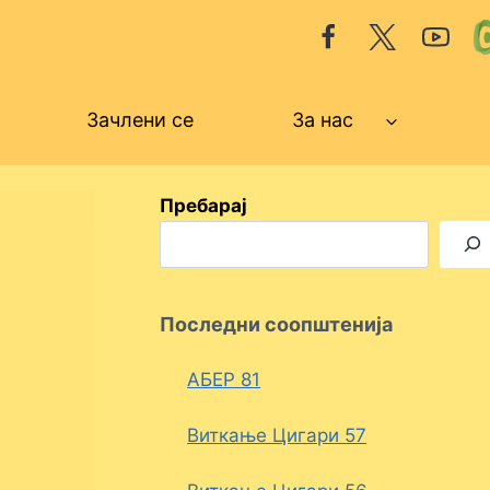
Зачлени се
За нас
Пребарај
Последни соопштенија
АБЕР 81
Виткање Цигари 57