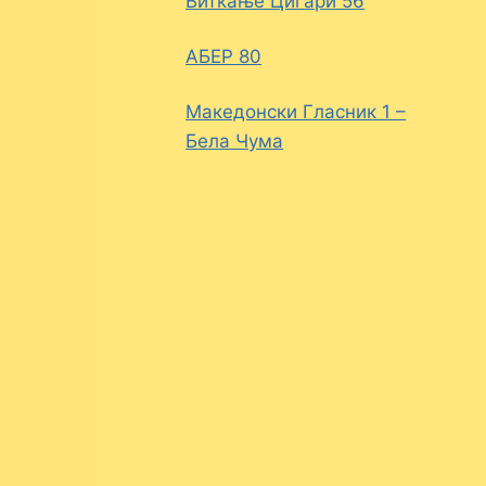
Виткање Цигари 56
АБЕР 80
Македонски Гласник 1 –
Бела Чума