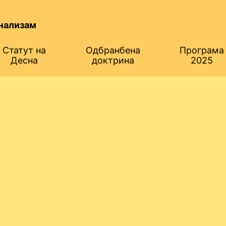
нализам
Статут на
Одбранбена
Програма
Десна
доктрина
2025