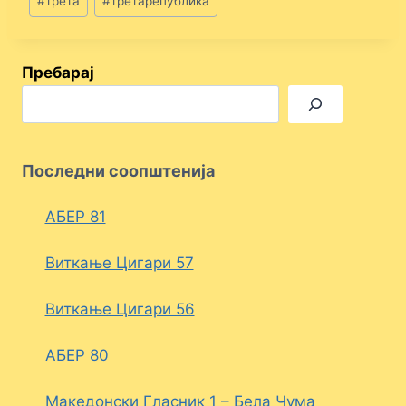
#
трета
#
третарепублика
Пребарај
Последни соопштенија
АБЕР 81
Виткање Цигари 57
Виткање Цигари 56
АБЕР 80
Македонски Гласник 1 – Бела Чума