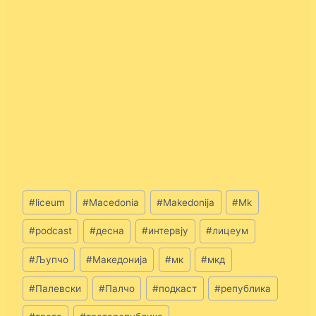
Post
#
liceum
#
Macedonia
#
Makedonija
#
Mk
Tags:
#
podcast
#
десна
#
интервју
#
лицеум
#
Љупчо
#
Македонија
#
мк
#
мкд
#
Палевски
#
Палчо
#
подкаст
#
република