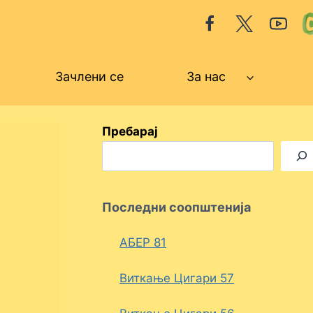
Зачлени се
За нас
Пребарај
Последни соопштенија
АБЕР 81
Виткање Цигари 57