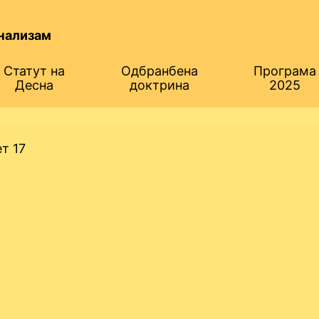
нализам
Статут на
Одбранбена
Програма
Десна
доктрина
2025
т 17