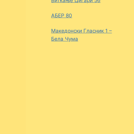
Виткање Цигари 56
АБЕР 80
Македонски Гласник 1 –
Бела Чума