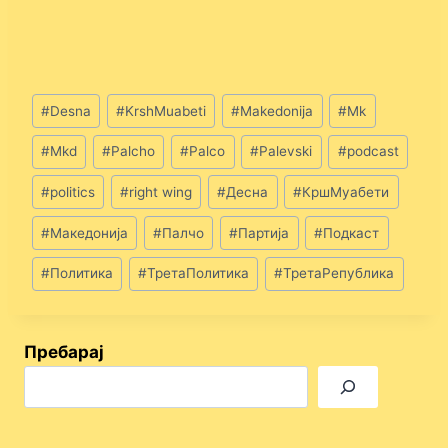
Post
#
Desna
#
KrshMuabeti
#
Makedonija
#
Mk
Tags:
#
Mkd
#
Palcho
#
Palco
#
Palevski
#
podcast
#
politics
#
right wing
#
Десна
#
КршМуабети
#
Македонија
#
Палчо
#
Партија
#
Подкаст
#
Политика
#
ТретаПолитика
#
ТретаРепублика
Пребарај