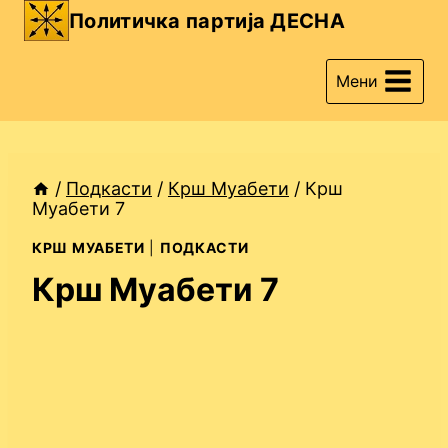
Skip
Политичка партија ДЕСНА
to
content
Мени
/
Подкасти
/
Крш Муабети
/
Крш
Муабети 7
КРШ МУАБЕТИ
|
ПОДКАСТИ
Крш Муабети 7