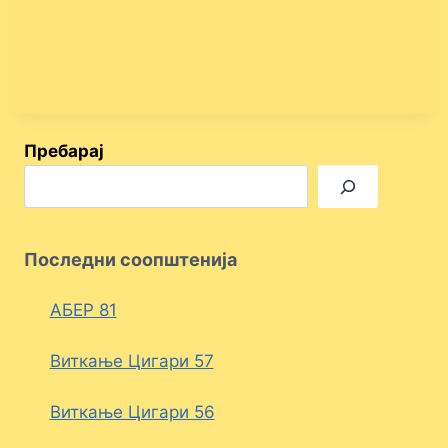
Пребарај
Последни соопштенија
АБЕР 81
Виткање Цигари 57
Виткање Цигари 56