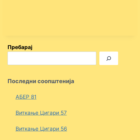
Пребарај
Последни соопштенија
АБЕР 81
Виткање Цигари 57
Виткање Цигари 56