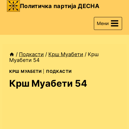
Skip
Политичка партија ДЕСНА
to
content
Мени
/
Подкасти
/
Крш Муабети
/
Крш
Муабети 54
КРШ МУАБЕТИ
|
ПОДКАСТИ
Крш Муабети 54