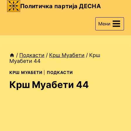
Skip
Политичка партија ДЕСНА
to
content
Мени
/
Подкасти
/
Крш Муабети
/
Крш
Муабети 44
КРШ МУАБЕТИ
|
ПОДКАСТИ
Крш Муабети 44