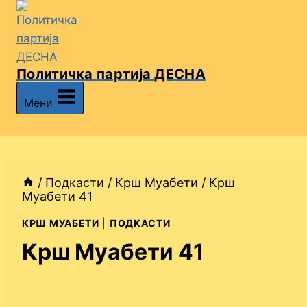
Skip
to
content
Политичка партија ДЕСНА
Мени
/
Подкасти
/
Крш Муабети
/
Крш
Муабети 41
КРШ МУАБЕТИ
|
ПОДКАСТИ
Крш Муабети 41