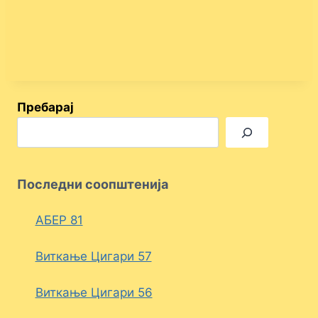
Пребарај
Последни соопштенија
АБЕР 81
Виткање Цигари 57
Виткање Цигари 56