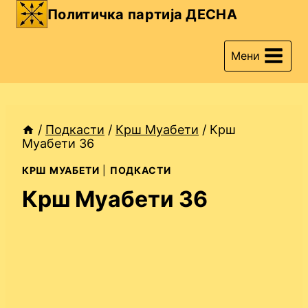
Skip
Политичка партија ДЕСНА
to
content
Мени
/
Подкасти
/
Крш Муабети
/
Крш
Муабети 36
КРШ МУАБЕТИ
|
ПОДКАСТИ
Крш Муабети 36