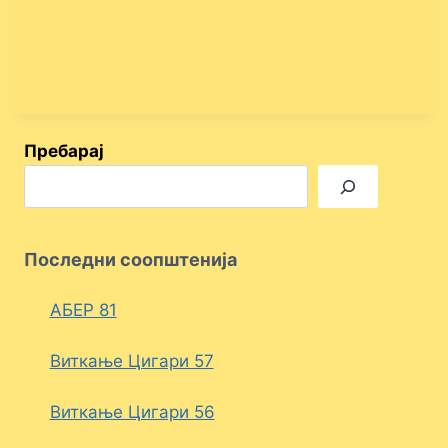
Пребарај
Последни соопштенија
АБЕР 81
Виткање Цигари 57
Виткање Цигари 56