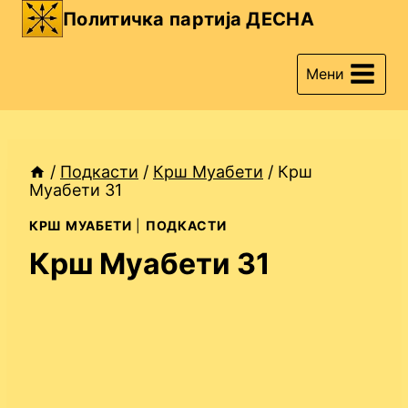
Skip
Политичка партија ДЕСНА
to
content
Мени
/
Подкасти
/
Крш Муабети
/
Крш
Муабети 31
КРШ МУАБЕТИ
|
ПОДКАСТИ
Крш Муабети 31