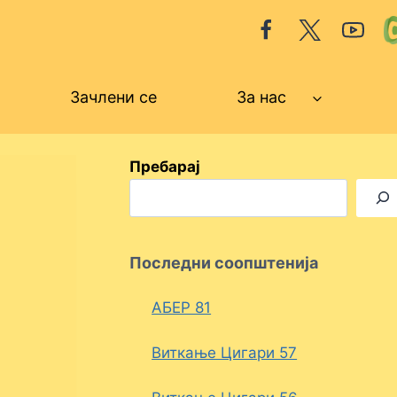
Зачлени се
За нас
Пребарај
Последни соопштенија
АБЕР 81
Виткање Цигари 57