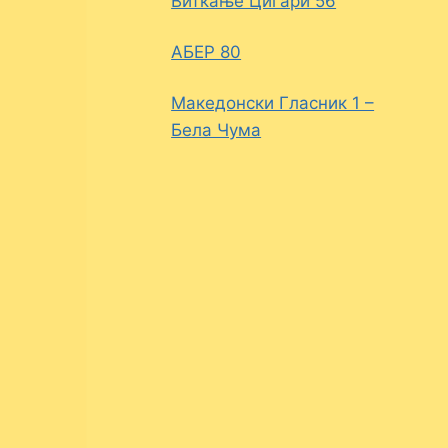
Виткање Цигари 56
АБЕР 80
Македонски Гласник 1 –
Бела Чума