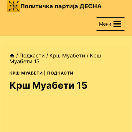
Skip
Политичка партија ДЕСНА
to
content
Мени
/
Подкасти
/
Крш Муабети
/
Крш
Муабети 15
КРШ МУАБЕТИ
|
ПОДКАСТИ
Крш Муабети 15