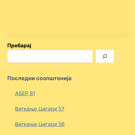
Пребарај
Последни соопштенија
АБЕР 81
Виткање Цигари 57
Виткање Цигари 56