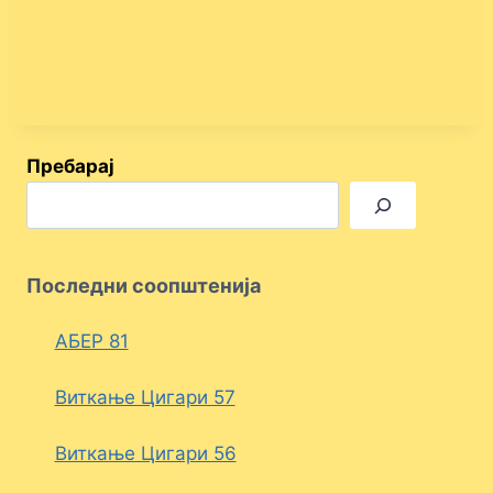
Пребарај
Последни соопштенија
АБЕР 81
Виткање Цигари 57
Виткање Цигари 56