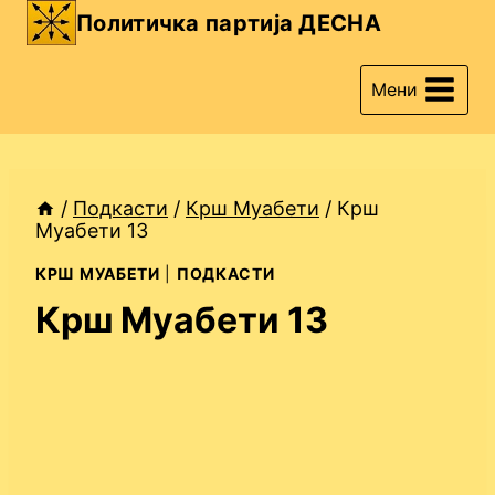
Skip
Политичка партија ДЕСНА
to
content
Мени
/
Подкасти
/
Крш Муабети
/
Крш
Муабети 13
КРШ МУАБЕТИ
|
ПОДКАСТИ
Крш Муабети 13