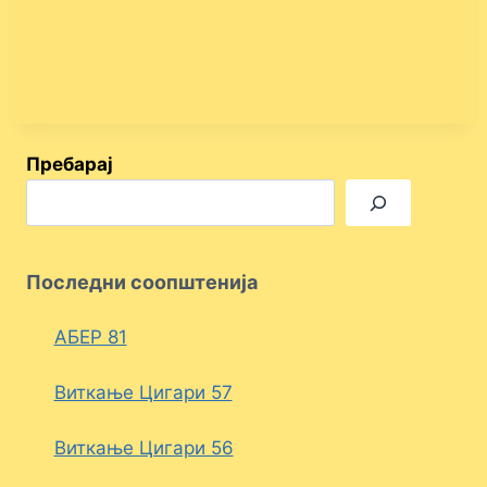
Пребарај
Последни соопштенија
АБЕР 81
Виткање Цигари 57
Виткање Цигари 56