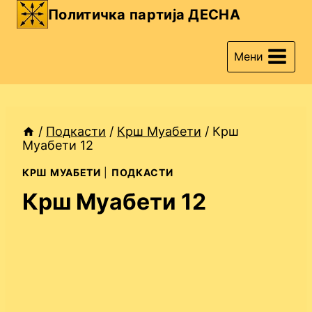
Skip
Политичка партија ДЕСНА
to
content
Мени
/
Подкасти
/
Крш Муабети
/
Крш
Муабети 12
КРШ МУАБЕТИ
|
ПОДКАСТИ
Крш Муабети 12