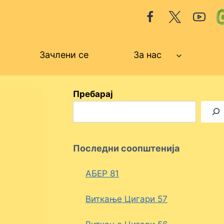
Зачлени се
За нас
Пребарај
Последни соопштенија
АБЕР 81
Виткање Цигари 57