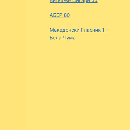
Виткање Цигари 56
АБЕР 80
Македонски Гласник 1 –
Бела Чума