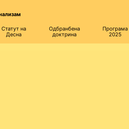
нализам
Статут на
Одбранбена
Програма
Десна
доктрина
2025