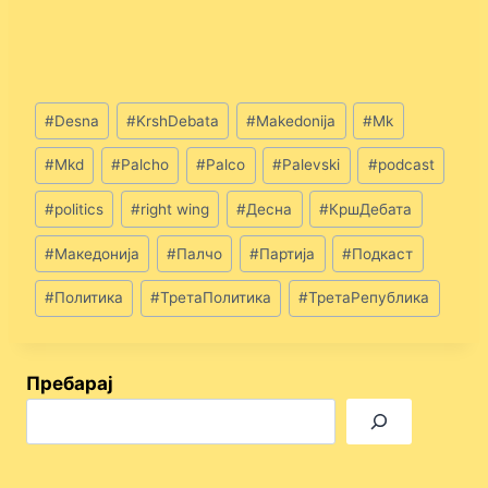
Post
#
Desna
#
KrshDebata
#
Makedonija
#
Mk
Tags:
#
Mkd
#
Palcho
#
Palco
#
Palevski
#
podcast
#
politics
#
right wing
#
Десна
#
КршДебата
#
Македонија
#
Палчо
#
Партија
#
Подкаст
#
Политика
#
ТретаПолитика
#
ТретаРепублика
Пребарај