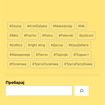
Post
#
Desna
#
KrshDebata
#
Makedonija
#
Mk
Tags:
#
Mkd
#
Palcho
#
Palco
#
Palevski
#
podcast
#
politics
#
right wing
#
Десна
#
КршДебата
#
Македонија
#
Палчо
#
Партија
#
Подкаст
#
Политика
#
ТретаПолитика
#
ТретаРепублика
Пребарај