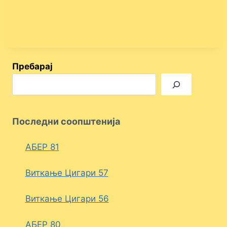
Пребарај
Последни соопштенија
АБЕР 81
Виткање Цигари 57
Виткање Цигари 56
АБЕР 80