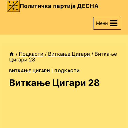
Skip
Политичка партија ДЕСНА
to
content
Мени
/
Подкасти
/
Виткање Цигари
/
Виткање
Цигари 28
ВИТКАЊЕ ЦИГАРИ
|
ПОДКАСТИ
Виткање Цигари 28