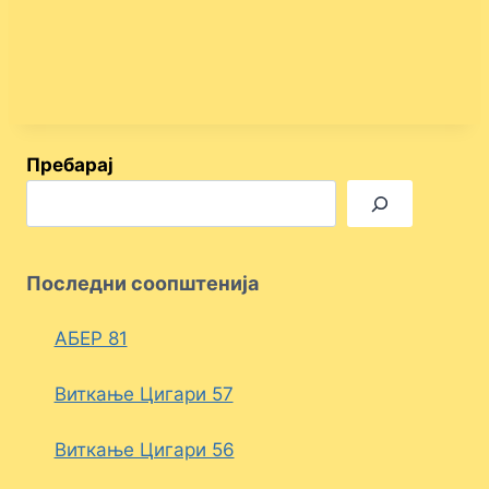
Пребарај
Последни соопштенија
АБЕР 81
Виткање Цигари 57
Виткање Цигари 56