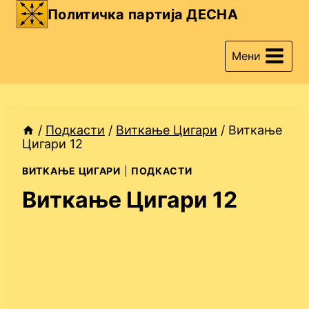
Skip
Политичка партија ДЕСНА
to
content
Мени
/
Подкасти
/
Виткање Цигари
/
Виткање
Цигари 12
ВИТКАЊЕ ЦИГАРИ
|
ПОДКАСТИ
Виткање Цигари 12