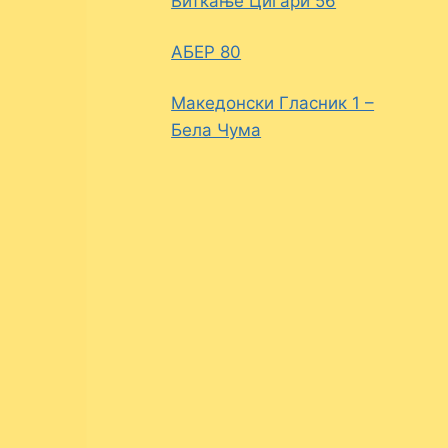
Виткање Цигари 56
АБЕР 80
Македонски Гласник 1 –
Бела Чума