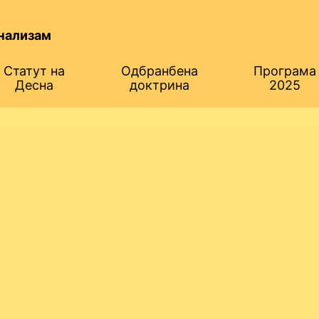
нализам
Статут на
Одбранбена
Програма
Десна
доктрина
2025