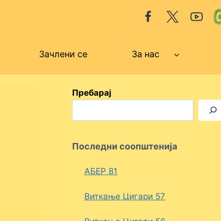
Зачлени се
За нас
Пребарај
Последни соопштенија
АБЕР 81
Виткање Цигари 57