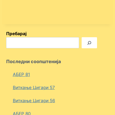
Пребарај
Последни соопштенија
АБЕР 81
Виткање Цигари 57
Виткање Цигари 56
АБЕР 80