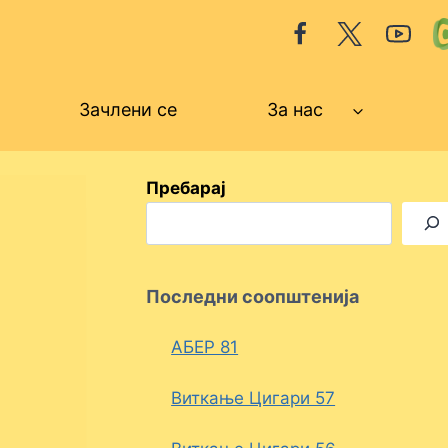
Зачлени се
За нас
Пребарај
Последни соопштенија
АБЕР 81
Виткање Цигари 57