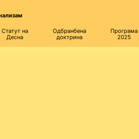
нализам
Статут на
Одбранбена
Програма
Десна
доктрина
2025