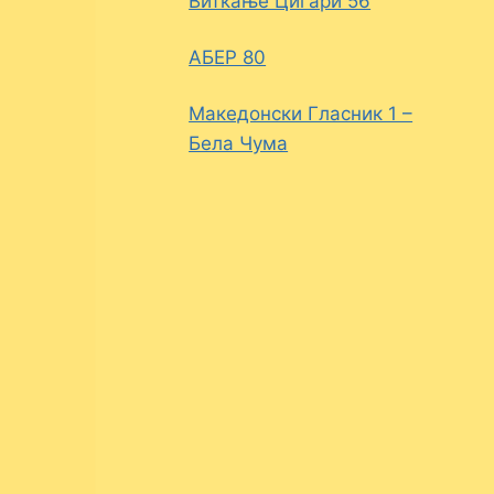
Виткање Цигари 56
АБЕР 80
Македонски Гласник 1 –
Бела Чума