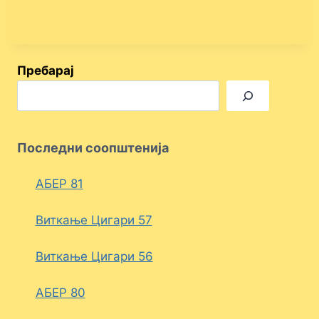
Пребарај
Последни соопштенија
АБЕР 81
Виткање Цигари 57
Виткање Цигари 56
АБЕР 80